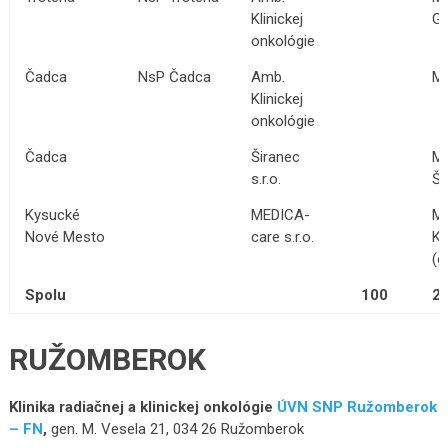
Klinickej
G
onkológie
Čadca
NsP Čadca
Amb.
MU
Klinickej
onkológie
Čadca
Širanec
MU
s.r.o.
Ši
Kysucké
MEDICA-
MU
Nové Mesto
care s.r.o.
Kr
(o
Spolu
100
2
RUŽOMBEROK
Klinika radiačnej a klinickej onkológie
ÚVN SNP Ružomberok
– FN
,
gen. M. Vesela 21, 034 26 Ružomberok