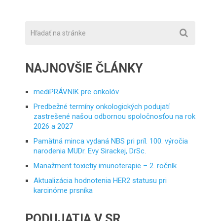
NAJNOVŠIE ČLÁNKY
mediPRÁVNIK pre onkolóv
Predbežné termíny onkologických podujatí
zastrešené našou odbornou spoločnosťou na rok
2026 a 2027
Pamätná minca vydaná NBS pri príl. 100. výročia
narodenia MUDr. Evy Sirackej, DrSc.
Manažment toxictiy imunoterapie – 2. ročník
Aktualizácia hodnotenia HER2 statusu pri
karcinóme prsníka
PODUJATIA V SR