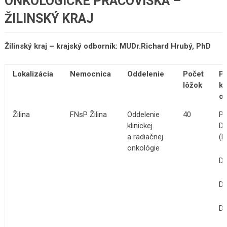
ONKOLOGICKÉ PRACOVISKÁ –
ŽILINSKÝ KRAJ
Žilinský kraj – krajský odborník: MUDr.Richard Hrubý, PhD
Lokalizácia
Nemocnica
Oddelenie
Počet
P
lôžok
kl
o
Žilina
FNsP Žilina
Oddelenie
40
Pr
klinickej
Dr
a radiačnej
(R
onkológie
Dr
Dr
Dr