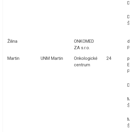
Dr
Dr
Šu
Žilina
ONKOMED
do
ZA s.r.o.
Ph
Martin
UNM Martin
Onkologické
24
pr
centrum
E.
Ph
Dr
MU
Šu
MU
Šu