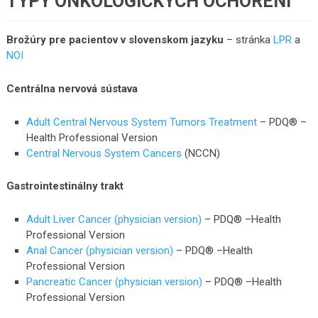
TYPY ONKOLOGICKÝCH OCHORENÍ
Brožúry pre pacientov v slovenskom jazyku
– stránka
LPR
a
NOI
Centrálna nervová sústava
Adult Central Nervous System Tumors Treatment
– PDQ® –
Health Professional Version
Central Nervous System Cancers
(NCCN)
Gastrointestinálny trakt
Adult Liver Cancer (physician version)
– PDQ® –Health
Professional Version
Anal Cancer (physician version)
– PDQ® –Health
Professional Version
Pancreatic Cancer (physician version)
– PDQ® –Health
Professional Version