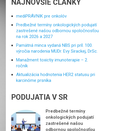
NAJNOVŠIE ČLÁNKY
mediPRÁVNIK pre onkolóv
Predbežné termíny onkologických podujatí
zastrešené našou odbornou spoločnosťou
na rok 2026 a 2027
Pamätná minca vydaná NBS pri príl. 100.
výročia narodenia MUDr. Evy Sirackej, DrSc.
Manažment toxictiy imunoterapie – 2.
ročník
Aktualizácia hodnotenia HER2 statusu pri
karcinóme prsníka
PODUJATIA V SR
Predbežné termíny
onkologických podujatí
zastrešené našou
odbornou spoločnosťou