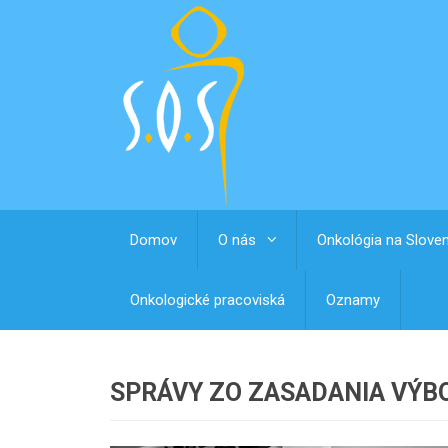
Domov
O nás
Onkológia na Slove
Onkologické pracoviská
Oznamy
SPRÁVY ZO ZASADANIA VÝB