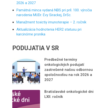
2026 a 2027
Pamätná minca vydaná NBS pri príl. 100. výročia
narodenia MUDr. Evy Sirackej, DrSc.
Manažment toxictiy imunoterapie – 2. ročník
Aktualizácia hodnotenia HER2 statusu pri
karcinóme prsníka
PODUJATIA V SR
Predbežné termíny
onkologických podujatí
zastrešené našou odbornou
spoločnosťou na rok 2026 a
2027
Bratislavské onkologické dni
LXII. ročník