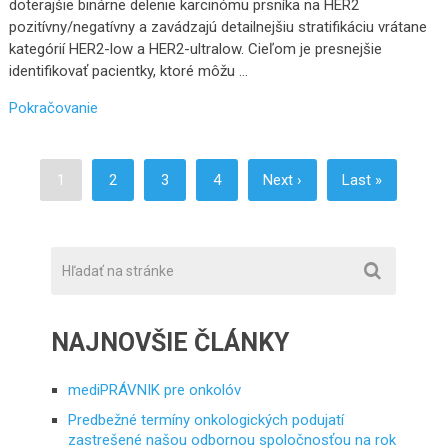
doterajšie binárne delenie karcinómu prsníka na HER2
pozitívny/negatívny a zavádzajú detailnejšiu stratifikáciu vrátane
kategórií HER2-low a HER2-ultralow. Cieľom je presnejšie
identifikovať pacientky, ktoré môžu …
Pokračovanie
1
2
3
4
Next ›
Last »
NAJNOVŠIE ČLÁNKY
mediPRÁVNIK pre onkolóv
Predbežné termíny onkologických podujatí
zastrešené našou odbornou spoločnosťou na rok