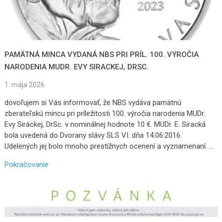
PAMÄTNÁ MINCA VYDANÁ NBS PRI PRÍL. 100. VÝROČIA
NARODENIA MUDR. EVY SIRACKEJ, DRSC.
1. mája 2026
dovoľujem si Vás informovať, že NBS vydáva pamätnú
zberateľskú mincu pri príležitosti 100. výročia narodenia MUDr.
Evy Siráckej, DrSc. v nominálnej hodnote 10 €. MUDr. E. Siracká
bola uvedená do Dvorany slávy SLS VI. dňa 14.06.2016.
Udelených jej bolo mnoho prestížnych ocenení a vyznamenaní. …
Pokračovanie